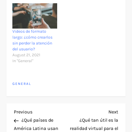
Videos de formato
largo: ¿cómo crearlos
sin perder la atención
del usuario?
August 21, 2021
In "General"
GENERAL
P
Previous
Next
Previous
Next
Post
Post
¿Qué países de
​¿Qué tan útil es la
o
América Latina usan
realidad virtual para el