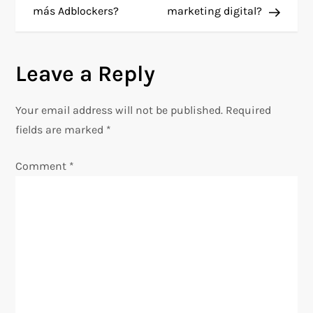
más Adblockers?
marketing digital?
s
t
Leave a Reply
n
Your email address will not be published.
Required
a
fields are marked
*
v
Comment
*
i
g
a
t