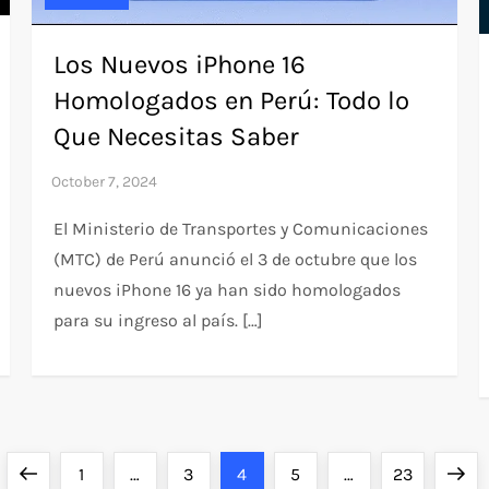
Los Nuevos iPhone 16
Homologados en Perú: Todo lo
Que Necesitas Saber
El Ministerio de Transportes y Comunicaciones
(MTC) de Perú anunció el 3 de octubre que los
nuevos iPhone 16 ya han sido homologados
para su ingreso al país. […]
Previous
Page
Page
Page
Page
Page
Next
1
…
3
4
5
…
23