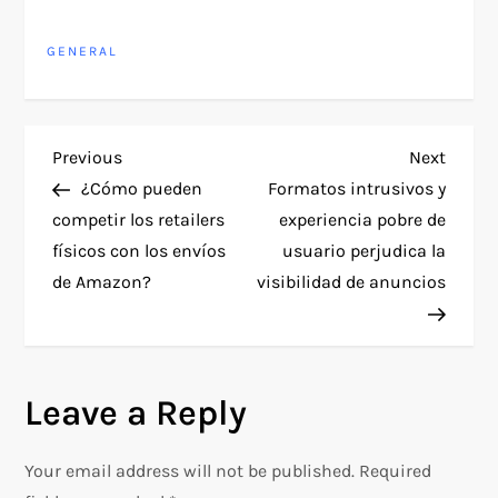
GENERAL
P
Previous
Next
Previous
Next
Post
Post
​¿Cómo pueden
​Formatos intrusivos y
o
competir los retailers
experiencia pobre de
físicos con los envíos
usuario perjudica la
s
de Amazon?
visibilidad de anuncios
t
n
Leave a Reply
a
v
Your email address will not be published.
Required