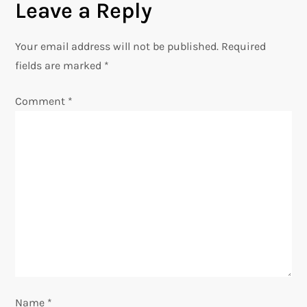
Leave a Reply
n
Your email address will not be published.
Required
a
fields are marked
*
v
Comment
*
i
g
a
t
i
o
Name
*