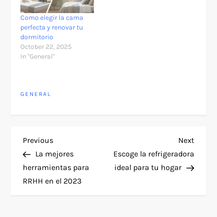
Como elegir la cama
perfecta y renovar tu
dormitorio
October 22, 2025
In "General"
GENERAL
P
Previous
Next
Previous
Next
Post
Post
La mejores
Escoge la refrigeradora
o
herramientas para
ideal para tu hogar
RRHH en el 2023
s
t