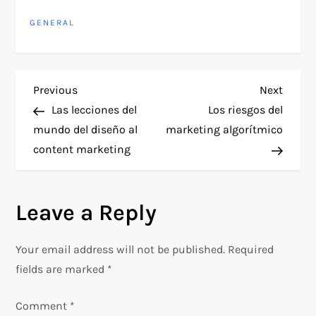
GENERAL
P
Previous
Next
Previous
Next
Post
Post
Las lecciones del
​Los riesgos del
o
mundo del diseño al
marketing algorítmico
content marketing
s
t
Leave a Reply
n
Your email address will not be published.
Required
a
fields are marked
*
v
Comment
*