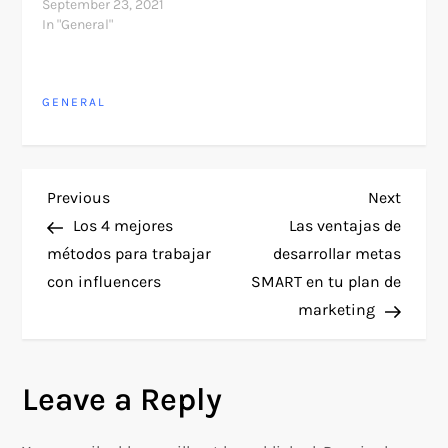
September 23, 2021
In "General"
GENERAL
P
Previous
Next
Previous
Next
Post
Post
Los 4 mejores
Las ventajas de
o
métodos para trabajar
desarrollar metas
con influencers
SMART en tu plan de
s
marketing
t
n
Leave a Reply
a