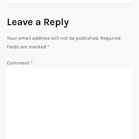
t
n
Leave a Reply
a
Your email address will not be published.
Required
v
fields are marked
*
i
Comment
*
g
a
t
i
o