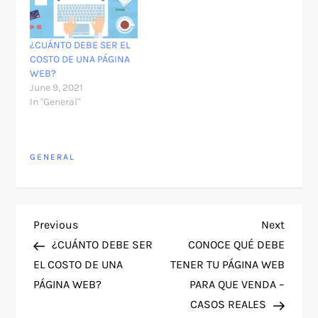
¿CUÁNTO DEBE SER EL
COSTO DE UNA PÁGINA
WEB?
June 9, 2021
In "General"
GENERAL
P
Previous
Next
Previous
Next
Post
Post
¿CUÁNTO DEBE SER
CONOCE QUÉ DEBE
o
EL COSTO DE UNA
TENER TU PÁGINA WEB
PÁGINA WEB?
PARA QUE VENDA –
s
CASOS REALES