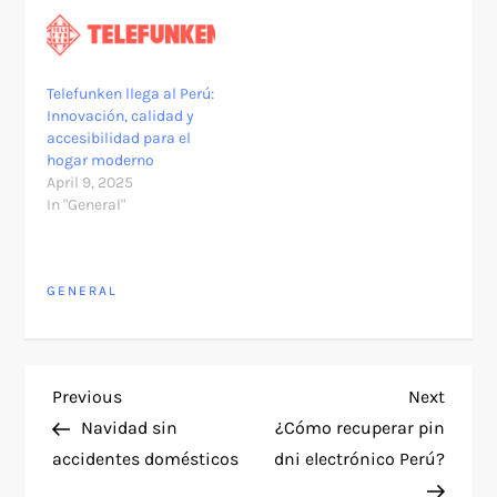
Telefunken llega al Perú:
Innovación, calidad y
accesibilidad para el
hogar moderno
April 9, 2025
In "General"
GENERAL
P
Previous
Next
Previous
Next
Post
Post
Navidad sin
¿Cómo recuperar pin
o
accidentes domésticos
dni electrónico Perú?