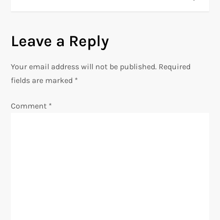
s
t
Leave a Reply
n
Your email address will not be published.
Required
a
fields are marked
*
v
Comment
*
i
g
a
t
i