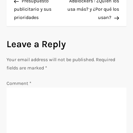
Post
Post
Presupuesto
AdBlockers : ¿Quién los
o
publicitario y sus
usa más? y ¿Por qué los
prioridades
usan?
s
t
Leave a Reply
n
Your email address will not be published.
Required
a
fields are marked
*
v
Comment
*
i
g
a