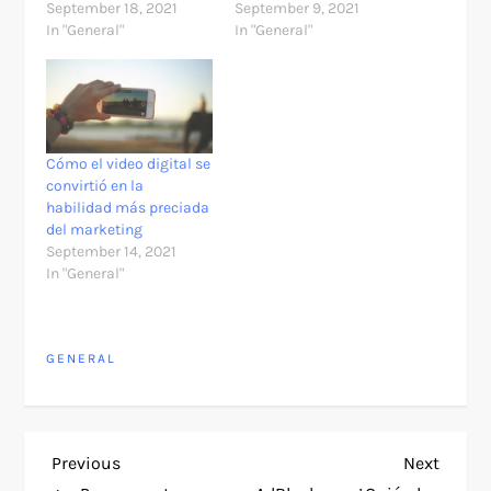
September 18, 2021
September 9, 2021
In "General"
In "General"
Cómo el video digital se
convirtió en la
habilidad más preciada
del marketing
September 14, 2021
In "General"
GENERAL
P
Previous
Next
Previous
Next