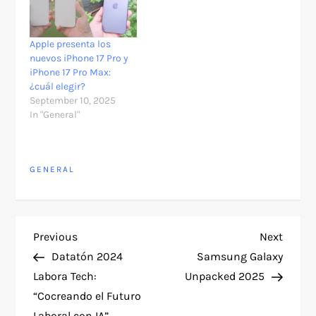
Apple presenta los
nuevos iPhone 17 Pro y
iPhone 17 Pro Max:
¿cuál elegir?
September 10, 2025
In "General"
GENERAL
P
Previous
Next
Previous
Next
Post
Post
Datatón 2024
Samsung Galaxy
o
Labora Tech:
Unpacked 2025
“Cocreando el Futuro
s
Laboral con IA”