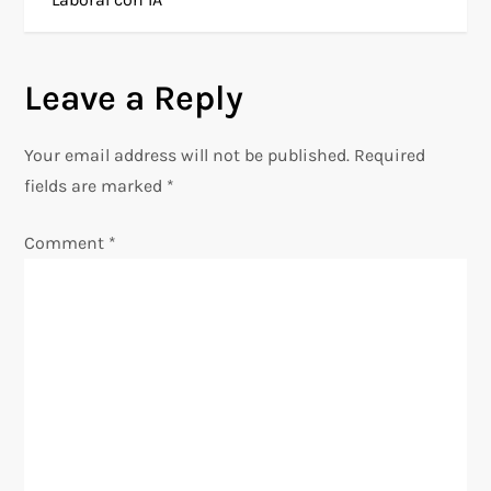
t
n
Leave a Reply
a
Your email address will not be published.
Required
v
fields are marked
*
i
Comment
*
g
a
t
i