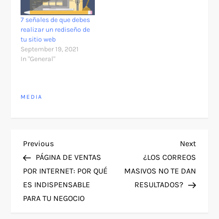
7 señales de que debes
realizar un rediseño de
tu sitio web
September 19, 2021
In "General"
MEDIA
P
Previous
Next
Previous
Next
Post
Post
PÁGINA DE VENTAS
¿LOS CORREOS
o
POR INTERNET: POR QUÉ
MASIVOS NO TE DAN
ES INDISPENSABLE
RESULTADOS?
s
PARA TU NEGOCIO
t