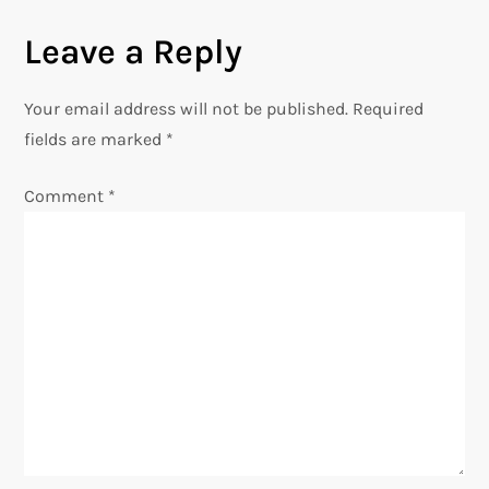
n
Leave a Reply
a
Your email address will not be published.
Required
v
fields are marked
*
i
Comment
*
g
a
t
i
o