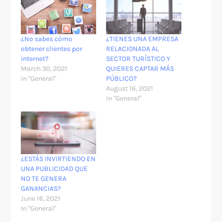
¿No sabes cómo
¿TIENES UNA EMPRESA
obtener clientes por
RELACIONADA AL
internet?
SECTOR TURÍSTICO Y
March 30, 2021
QUIERES CAPTAR MÁS
In "General"
PÚBLICO?
August 16, 2021
In "General"
¿ESTÁS INVIRTIENDO EN
UNA PUBLICIDAD QUE
NO TE GENERA
GANANCIAS?
June 16, 2021
In "General"