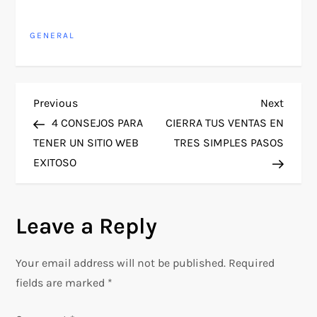
GENERAL
P
Previous
Next
Previous
Next
Post
Post
4 CONSEJOS PARA
CIERRA TUS VENTAS EN
o
TENER UN SITIO WEB
TRES SIMPLES PASOS
EXITOSO
s
t
Leave a Reply
n
Your email address will not be published.
Required
a
fields are marked
*
v