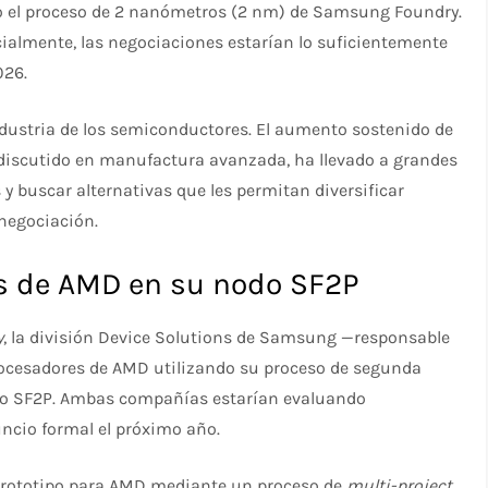
do el proceso de 2 nanómetros (2 nm) de Samsung Foundry.
ialmente, las negociaciones estarían lo suficientemente
026.
ndustria de los semiconductores. El aumento sostenido de
ndiscutido en manufactura avanzada, ha llevado a grandes
 y buscar alternativas que les permitan diversificar
 negociación.
s de AMD en su nodo SF2P
y
, la división Device Solutions de Samsung —responsable
rocesadores de AMD utilizando su proceso de segunda
o SF2P. Ambas compañías estarían evaluando
ncio formal el próximo año.
prototipo para AMD mediante un proceso de
multi-project