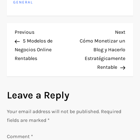
GENERAL
P
Previous
Next
Previous
Next
Post
Post
5 Modelos de
Cómo Monetizar un
o
Negocios Online
Blog y Hacerlo
Rentables
Estratégicamente
s
Rentable
t
n
Leave a Reply
a
Your email address will not be published.
Required
v
fields are marked
*
i
Comment
*