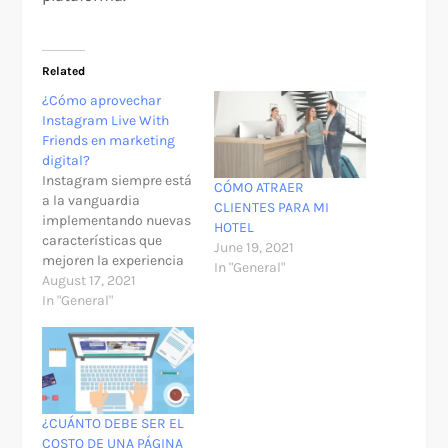
Related
¿Cómo aprovechar
Instagram Live With
Friends en marketing
digital?
Instagram siempre está
CÓMO ATRAER
a la vanguardia
CLIENTES PARA MI
implementando nuevas
HOTEL
características que
June 19, 2021
mejoren la experiencia
In "General"
de sus usuarios.
August 17, 2021
Después del éxito del
In "General"
broadcasting e
Instagram Stories, la
plataforma lanzó hace
algunos meses la
opción Instagram Live
With Friends. Esta
¿CUÁNTO DEBE SER EL
característica permite
COSTO DE UNA PÁGINA