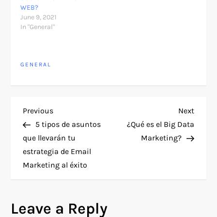
transmitir en vivo y a
WEB?
distancia con un
June 9, 2021
invitado y ofrece…
In "General"
GENERAL
P
Previous
Next
Previous
Next
Post
Post
5 tipos de asuntos
¿Qué es el Big Data
o
que llevarán tu
Marketing?
estrategia de Email
s
Marketing al éxito
t
n
Leave a Reply