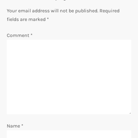
a
Your email address will not be published.
Required
v
fields are marked
*
i
Comment
*
g
a
t
i
o
n
Name
*