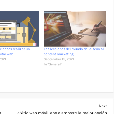
e debes realizar un
Las lecciones del mundo del diseño al
sitio web
content marketing
2021
September 15, 2021
In "General"
Nex
Next
Pos
g
¿Sitio web móvil, app o ambos?: la mejor opción