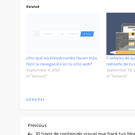
Related
¿Por qué los breadcrumbs hacen más
7 señales de qu
fácil la navegación en tu sitio web?
rediseño de tu 
September 4, 2021
September 19, 
In "General"
In "General"
GENERAL
P
Previous
Previous
Post
10 tipos de contenido visual que hará tus blo