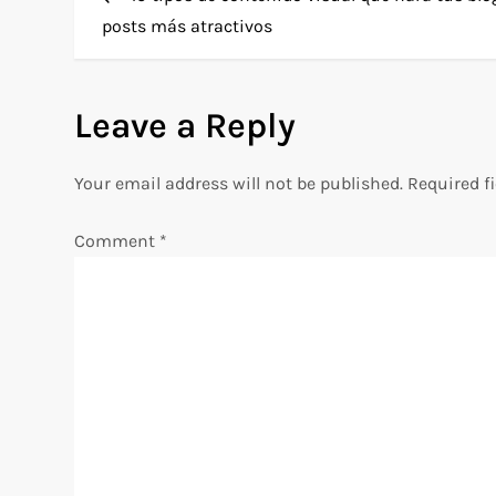
o
posts más atractivos
s
Leave a Reply
t
n
Your email address will not be published.
Required f
a
Comment
*
v
i
g
a
t