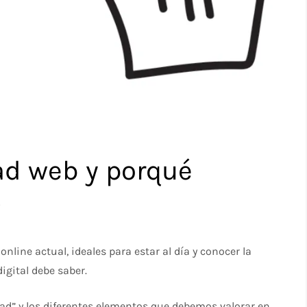
ad web y porqué
?
ine actual, ideales para estar al día y conocer la
gital debe saber.
dad” y los diferentes elementos que debemos valorar en