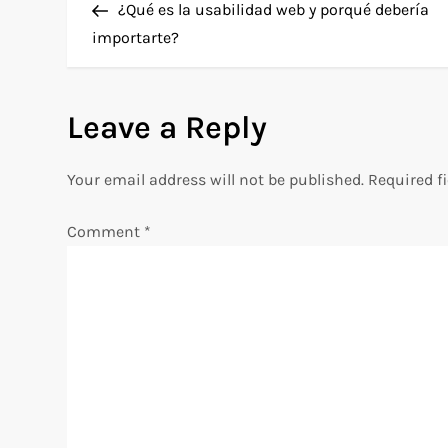
Post
¿Qué es la usabilidad web y porqué debería
o
importarte?
s
Leave a Reply
t
n
Your email address will not be published.
Required f
a
Comment
*
v
i
g
a