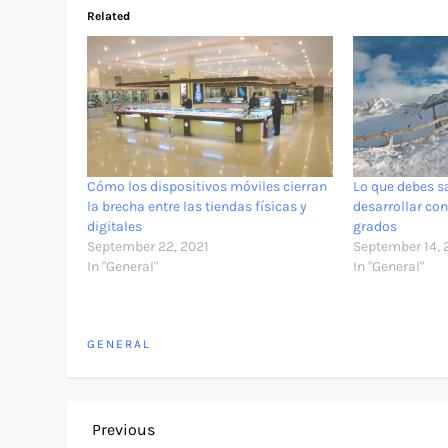
Related
​Cómo los dispositivos móviles cierran
​Lo que debes s
la brecha entre las tiendas físicas y
desarrollar co
digitales
grados
September 22, 2021
September 14, 
In "General"
In "General"
GENERAL
P
Previous
Previous